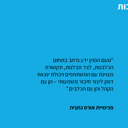
ות
"מניסיוננו, מדובר בתוכנית חינוכית
משמעותית שמתאימה מאוד
למסגרת בית ספרית ותורמת הן
לתלמידים עצמם והן לאקלים
הקבוצתי."
ביה"ס יוענה ז'בוטינסקי